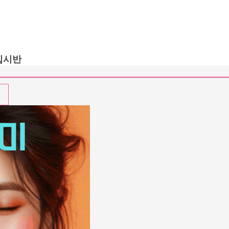
입시반
업
의
내
의
기