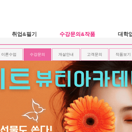
취업&필기
수강문의&작품
대학
수강후기
자격증정보
이론수
이론수업
수강문의
개설안내
고객문의
작품보기
공지사항
대학정보
수강문
과
뷰티 소식
취업정보
개설안
과
뷰티&미술작품
고객문
시
작품보
아트웍
수업엿보기
대학입시과정