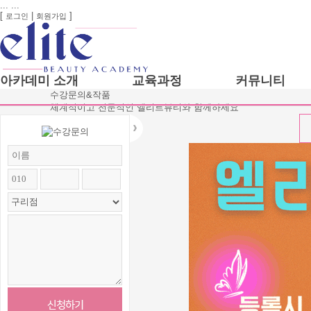
...
...
[
|
]
로그인
회원가입
아카데미 소개
교육과정
커뮤니티
수강문의&작품
체계적이고 전문적인 엘리트뷰티와 함께하세요
1호점 송파점
헤어학과
2호점 구리점
피부학과
엘리트 뷰티
메이크업학
아카데미 팀원
네일아트학
엘리트교육연구원
미용대학입
화장품 제조 견학
뷰티디자인
뷰티마스터