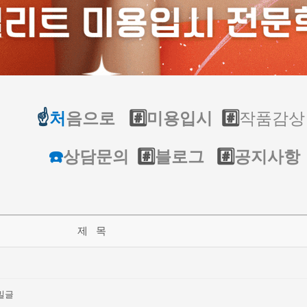
작품감상
☝️
처
음으로
#️⃣
미용입시
#️⃣
☎️
상담문의
#️⃣
블로그
#️⃣
공지사항
제 목