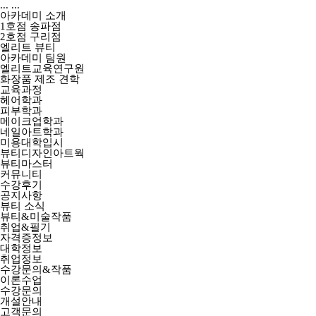
...
...
아카데미 소개
1호점 송파점
2호점 구리점
엘리트 뷰티
아카데미 팀원
엘리트교육연구원
화장품 제조 견학
교육과정
헤어학과
피부학과
메이크업학과
네일아트학과
미용대학입시
뷰티디자인아트웍
뷰티마스터
커뮤니티
수강후기
공지사항
뷰티 소식
뷰티&미술작품
취업&필기
자격증정보
대학정보
취업정보
수강문의&작품
이론수업
수강문의
개설안내
고객문의