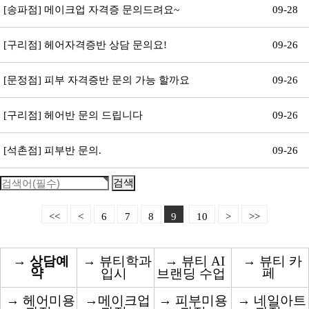
[송파점] 메이크업 자격증 문의드려요~
09-28
[구리점] 헤어자격증반 상담 문의요!
09-26
[문정점] 피부 자격증반 문의 가능 할까요
09-26
[구리점] 헤어반 문의 드립니다
09-26
[석촌점] 피부반 문의.
09-26
<<
<
6
7
8
9
10
>
>>
→
상담예
→
뷰티학과
→
뷰티 AI
→
뷰티 카
약
페
입시
브랜딩 수업
→
헤어미용
→
메이크업
→
피부미용
→
네일아트