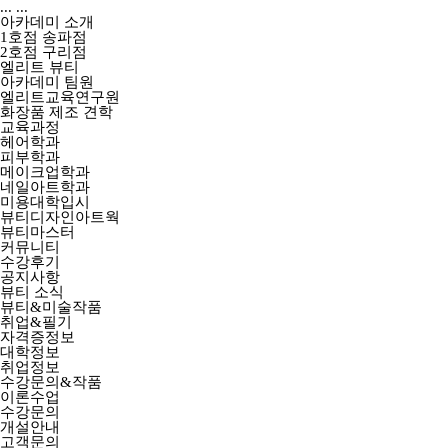
...
...
아카데미 소개
1호점 송파점
2호점 구리점
엘리트 뷰티
아카데미 팀원
엘리트교육연구원
화장품 제조 견학
교육과정
헤어학과
피부학과
메이크업학과
네일아트학과
미용대학입시
뷰티디자인아트웍
뷰티마스터
커뮤니티
수강후기
공지사항
뷰티 소식
뷰티&미술작품
취업&필기
자격증정보
대학정보
취업정보
수강문의&작품
이론수업
수강문의
개설안내
고객문의