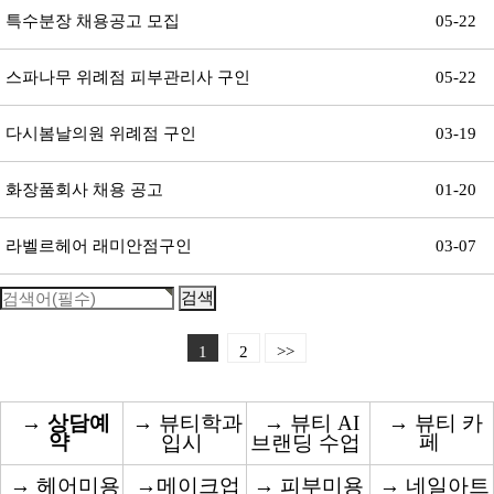
특수분장 채용공고 모집
05-22
스파나무 위례점 피부관리사 구인
05-22
다시봄날의원 위례점 구인
03-19
화장품회사 채용 공고
01-20
라벨르헤어 래미안점구인
03-07
1
2
>>
→
상담예
→
뷰티학과
→
뷰티 AI
→
뷰티 카
약
페
입시
브랜딩 수업
→
헤어미용
→
메이크업
→
피부미용
→
네일아트