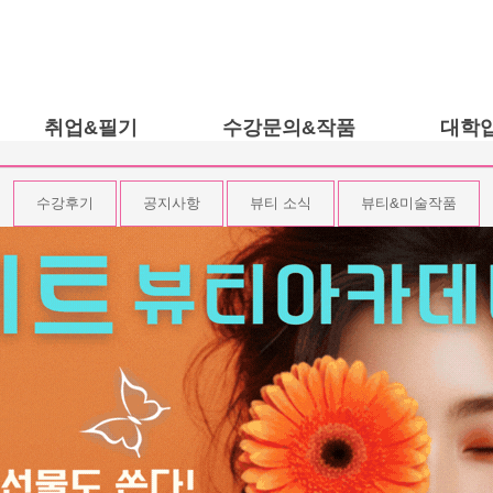
취업&필기
수강문의&작품
대학
수강후기
자격증정보
이론수업
수강후기
공지사항
뷰티 소식
뷰티&미술작품
공지사항
대학정보
수강문의
뷰티 소식
취업정보
개설안내
뷰티&미술작품
고객문의
작품보기
트웍