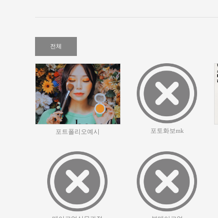
전체
포토화보mk
포트폴리오예시