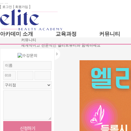
...
...
[
|
]
로그인
회원가입
아카데미 소개
교육과정
커뮤니티
커뮤니티
체계적이고 전문적인 엘리트뷰티와 함께하세요
1호점 송파점
헤어학과
2호점 구리점
피부학과
엘리트 뷰티
메이크업학과
아카데미 팀원
네일아트학과
엘리트교육연구원
미용대학입시
화장품 제조 견학
뷰티디자인아
뷰티마스터