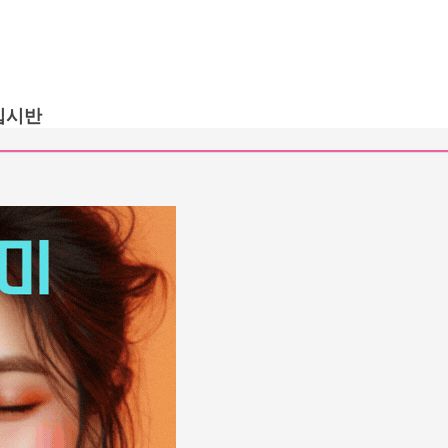
입시반
수업엿보기
대학입시과정