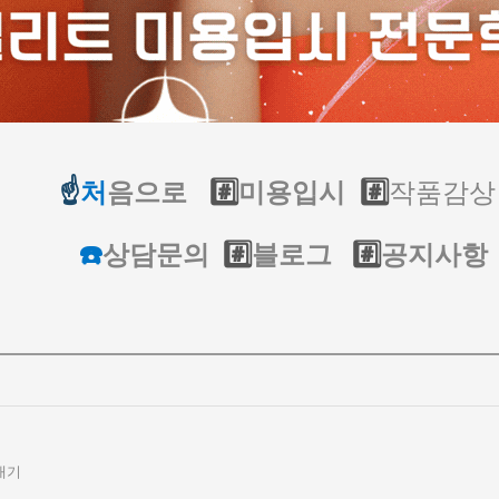
작품감상
☝️
처
음으로
#️⃣
미용입시
#️⃣
☎️
상담문의
#️⃣
블로그
#️⃣
공지사항