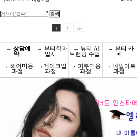
1
2
>>
→
상담예
→
뷰티학과
→
뷰티 AI
→
뷰티 카
약
페
입시
브랜딩 수업
→
헤어미용
→
메이크업
→
피부미용
→
네일아트
과정
과정
과정
과정