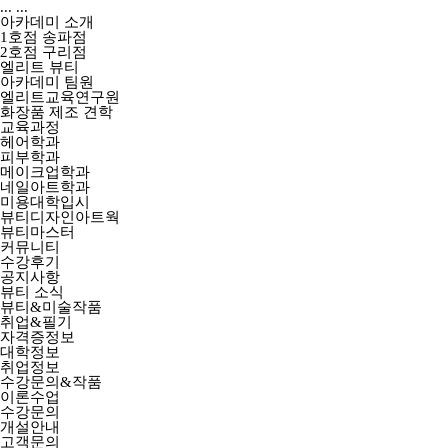
...
...
아카데미 소개
1호점 송파점
2호점 구리점
엘리트 뷰티
아카데미 팀원
엘리트교육연구원
화장품 제조 견학
교육과정
헤어학과
피부학과
메이크업학과
네일아트학과
미용대학입시
뷰티디자인아트웍
뷰티마스터
커뮤니티
수강후기
공지사항
뷰티 소식
뷰티&미술작품
취업&필기
자격증정보
대학정보
취업정보
수강문의&작품
이론수업
수강문의
개설안내
고객문의