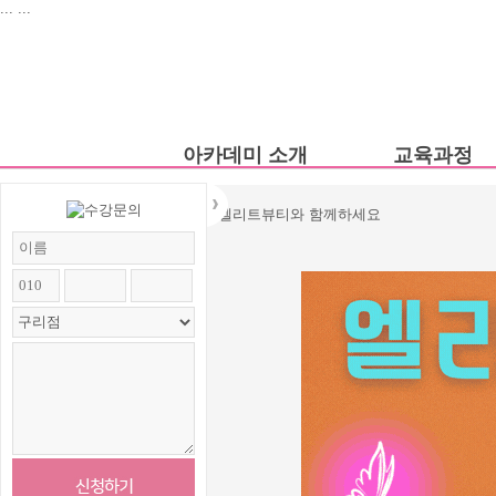
...
...
아카데미 소개
교육과정
1호점 송파점
헤어학과
커뮤니티
체계적이고 전문적인 엘리트뷰티와 함께하세요
2호점 구리점
피부학과
엘리트 뷰티
메이크업학과
아카데미 팀원
네일아트학과
엘리트교육연구원
미용대학입시
화장품 제조 견학
뷰티디자인아
뷰티마스터