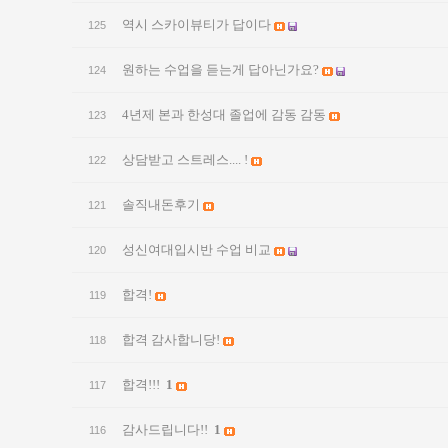
역시 스카이뷰티가 답이다
125
원하는 수업을 듣는게 답아닌가요?
124
4년제 본과 한성대 졸업에 감동 감동
123
상담받고 스트레스.... !
122
솔직내돈후기
121
성신여대입시반 수업 비교
120
합격!
119
합격 감사합니당!
118
합격!!!
1
117
감사드립니다!!
1
116