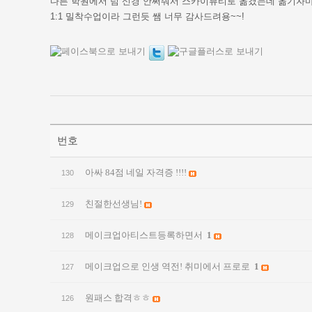
다른 학원에서 넘 신경 안써줘서 스카이뷰티로 옮겼는데 옮기자
1:1 밀착수업이라 그런듯 쌤 너무 감사드려용~~!
번호
아싸 84점 네일 자격증 !!!!
130
친절한선생님!
129
메이크업아티스트등록하면서
1
128
메이크업으로 인생 역전! 취미에서 프로로
1
127
원패스 합격ㅎㅎ
126