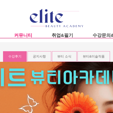
커뮤니티
취업&필기
수강문의
수강후기
자격증정보
이론수업
공지사항
대학정보
수강문의
뷰티 소식
취업정보
개설안내
수강후기
공지사항
뷰티 소식
뷰티&미술작품
뷰티&미술작품
고객문의
작품보기
트웍