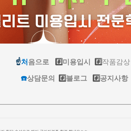
작품감상
☝️
처
음으로
#️⃣
미용입시
#️⃣
☎️
상담문의
#️⃣
블로그
#️⃣
공지사항