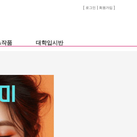
[
|
]
로그인
회원가입
&작품
대학입시반
수업엿보기
대학입시과정