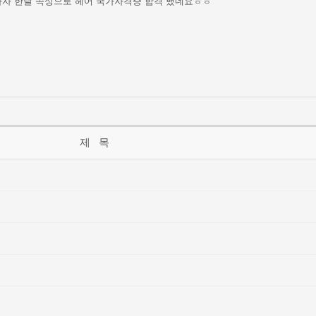
마자 한달 속성으로 헤어 국가자격증 합격 했네요ㅎㅎ
제 목