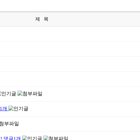
제 목
1
개
!
댓글
1
개