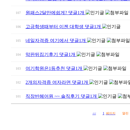
원패스2달만에쉽게?
댓글
1
개
107
고긍학생때부터 이젠 대학생
댓글
1
개
106
네일자격증 여기에서
댓글
1
개
105
막판뒤집기후기
댓글
1
개
104
여기학원은1등추천
댓글
1
개
103
2개의자격증 여자라면
댓글
1
개
102
직장반헤어원 ~~ 솔직후기
댓글
1
개
101
<<
1
페이지
열린