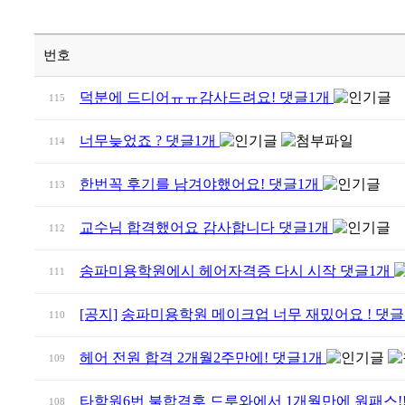
번호
덕분에 드디어ㅠㅠ감사드려요!
댓글
1
개
115
너무늦었죠 ?
댓글
1
개
114
한번꼭 후기를 남겨야했어요!
댓글
1
개
113
교수님 합격했어요 감사합니다
댓글
1
개
112
송파미용학원에시 헤어자격증 다시 시작
댓글
1
개
111
[공지]
송파미용학원 메이크업 너무 재밌어요 !
댓글
110
헤어 전원 합격 2개월2주만에!
댓글
1
개
109
타학원6번 불합격후 드루와에서 1개월만에 원패스!!
108