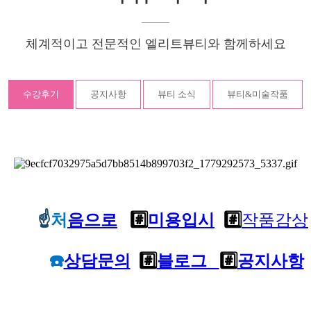
체계적이고 전문적인 엘리트뷰티와 함께하세요
수강후기
공지사항
뷰티 소식
뷰티&미술작품
☝️
처
음으로
#️⃣
미용입시
#️⃣
작품감상
☎️
상담문의
#️⃣
블로그
#️⃣
공지사항