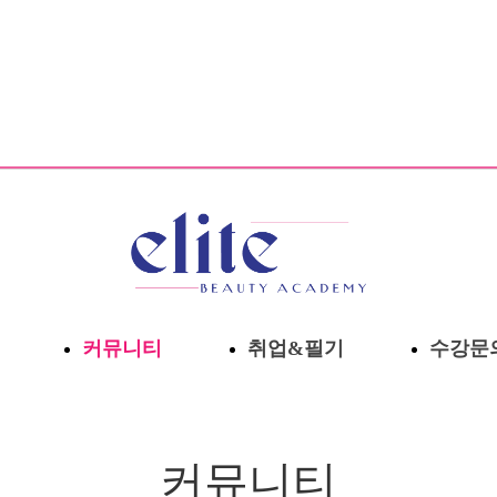
헤어학과
수강후기
자격증
피부학과
공지사항
대학정
메이크업학과
뷰티 소식
취업정
네일아트학과
뷰티&미술작품
미용대학입시
이론수
뷰티디자인아트웍
수강문
커뮤니티
취업&필기
수강문
뷰티마스터
개설안
고객문
작품보
커뮤니티