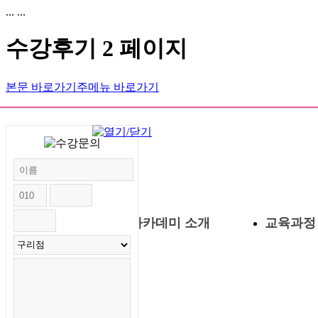
...
...
수강후기 2 페이지
본문 바로가기
주메뉴 바로가기
1호점 송파점
2호점 구리점
엘리트 뷰티
아카데미 팀원
엘리트교육연구원
화장품 제조 견학
아카데미 소개
교육과정
수업엿보기