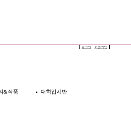
[
|
]
로그인
회원가입
정보
보
보
업
의
의&작품
대학입시반
내
의
기