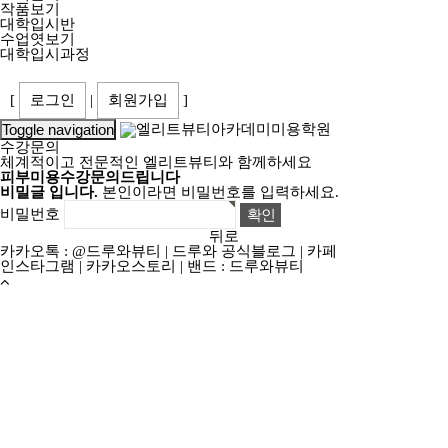
작품보기
대학입시반
수업엿보기
대학입시과정
[
로그인
|
회원가입
]
Toggle navigation
수강문의
체계적이고 전문적인 엘리트뷰티와 함께하세요
피부미용수강문의드립니다
비밀글 입니다.
본인이라면 비밀번호를 입력하세요.
비밀번호
뒤로
카카오톡 : @드루와뷰티
|
드루와 공식블로그
|
카페
인스타그램
|
카카오스토리
|
밴드 : 드루와뷰티