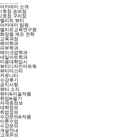
...
...
...
...
아카데미 소개
1호점 송파점
2호점 구리점
엘리트 뷰티
아카데미 팀원
엘리트교육연구원
화장품 제조 견학
교육과정
헤어학과
피부학과
메이크업학과
네일아트학과
미용대학입시
뷰티디자인아트웍
뷰티마스터
커뮤니티
수강후기
공지사항
뷰티 소식
뷰티&미술작품
취업&필기
자격증정보
대학정보
취업정보
수강문의&작품
이론수업
수강문의
개설안내
고객문의